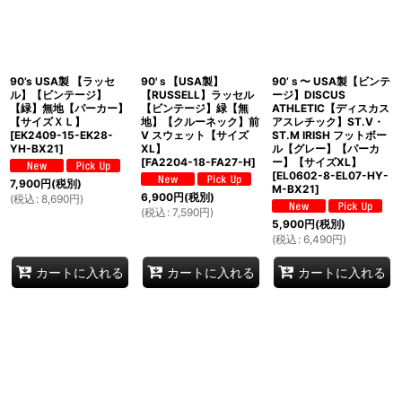
90’s USA製 【ラッセ
90'ｓ【USA製】
90’ｓ〜 USA製【ビンテ
ル】【ビンテージ】
【RUSSELL】ラッセル
ージ】DISCUS
【緑】無地【パーカー】
【ビンテージ】緑【無
ATHLETIC【ディスカス
【サイズＸＬ】
地】【クルーネック】前
アスレチック】ST.V・
[
EK2409-15-EK28-
V スウェット【サイズ
ST.M IRISH フットボー
YH-BX21
]
XL】
ル【グレー】【パーカ
[
FA2204-18-FA27-H
]
ー】【サイズXL】
[
EL0602-8-EL07-HY-
7,900
円
(税別)
M-BX21
]
6,900
円
(税別)
(
税込
:
8,690
円
)
(
税込
:
7,590
円
)
5,900
円
(税別)
(
税込
:
6,490
円
)
カートに入れる
カートに入れる
カートに入れる