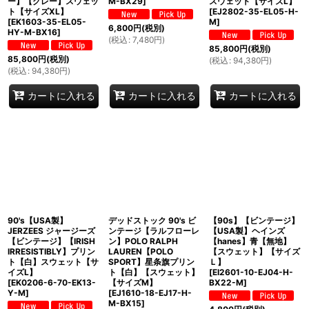
ー】【グレー】スウェッ
M-BX29
]
スウェット【サイズL】
ト【サイズXL】
[
EJ2802-35-EL05-H-
[
EK1603-35-EL05-
M
]
6,800
円
(税別)
HY-M-BX16
]
(
税込
:
7,480
円
)
85,800
円
(税別)
85,800
円
(税別)
(
税込
:
94,380
円
)
(
税込
:
94,380
円
)
カートに入れる
カートに入れる
カートに入れる
90's【USA製】
デッドストック 90's ビ
【90s】【ビンテージ】
JERZEES ジャージーズ
ンテージ【ラルフローレ
【USA製】ヘインズ
【ビンテージ】【IRISH
ン】POLO RALPH
【hanes】青【無地】
IRRESISTIBLY】プリン
LAUREN【POLO
【スウェット】【サイズ
ト【白】スウェット【サ
SPORT】星条旗プリン
Ｌ】
イズL】
ト【白】【スウェット】
[
EI2601-10-EJ04-H-
[
EK0206-6-70-EK13-
【サイズM】
BX22-M
]
Y-M
]
[
EJ1610-18-EJ17-H-
M-BX15
]