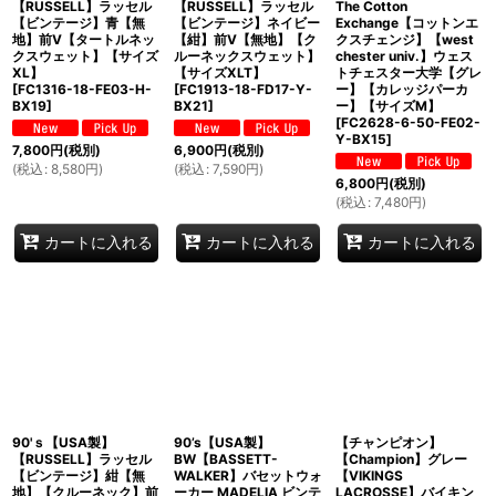
【RUSSELL】ラッセル
【RUSSELL】ラッセル
The Cotton
【ビンテージ】青【無
【ビンテージ】ネイビー
Exchange【コットンエ
地】前V【タートルネッ
【紺】前V【無地】【ク
クスチェンジ】【west
クスウェット】【サイズ
ルーネックスウェット】
chester univ.】ウェス
XL】
【サイズXLT】
トチェスター大学【グレ
[
FC1316-18-FE03-H-
[
FC1913-18-FD17-Y-
ー】【カレッジパーカ
BX19
]
BX21
]
ー】【サイズM】
[
FC2628-6-50-FE02-
Y-BX15
]
7,800
円
(税別)
6,900
円
(税別)
(
税込
:
8,580
円
)
(
税込
:
7,590
円
)
6,800
円
(税別)
(
税込
:
7,480
円
)
カートに入れる
カートに入れる
カートに入れる
90'ｓ【USA製】
90’s【USA製】
【チャンピオン】
【RUSSELL】ラッセル
BW【BASSETT-
【Champion】グレー
【ビンテージ】紺【無
WALKER】バセットウォ
【VIKINGS
地】【クルーネック】前
ーカー MADELIA ビンテ
LACROSSE】バイキン