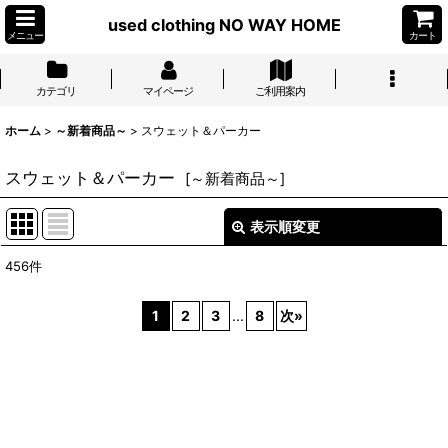
used clothing NO WAY HOME
メニュー
カート
カテゴリ
マイページ
ご利用案内
ホーム
>
～新着商品～
>
スウェット＆パーカー
スウェット＆パーカー
[
～新着商品～
]
表示順変更
閉じる
456
件
表示数
:
1
2
3
...
8
次
»
並び順
:
絞り込む