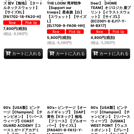
ズ 前V【無地】【タート
THE LOOM 湾岸戦争
Deer】【HOME
ルネックスウェット】
【Support our
TEAM】オジロジカ 鹿プ
【サイズXL】
troops】星条旗【白】
リント【イラストスウェ
[
FA1702-18-FA20-H
]
【スウェット】【サイズ
ット】【サイズL】
L】
[
EC2001-8-EJ17-Y-
[
EL1709-9-FA06-HH
]
M-BX17
]
7,800
円
(税別)
(
税込
:
8,580
円
)
5,800
円
(税別)
4,800
円
(税別)
(
税込
:
6,380
円
)
(
税込
:
5,280
円
)
カートに入れる
カートに入れる
カートに入れる
90’s【USA製】ビンテ
90's~ ビンテージ【オー
90’s【USA製】ビンテ
ージ【Champion】【チ
ルドギャップ】【GAP】
ージ【Champion】【チ
ャンピオン】【リバース
黄色【Vネック】無地
ャンピオン】【リバース
ウィーブ】COAST
【フリース】【プルオー
ウィーブ】【USMA】
GUARD ACDEMY【コ
バー】【サイズL】
WEST POINT【ウェス
ーストガードアカデミ
[
FA0401-9-FA12-Y-
トポイント】【グレー】