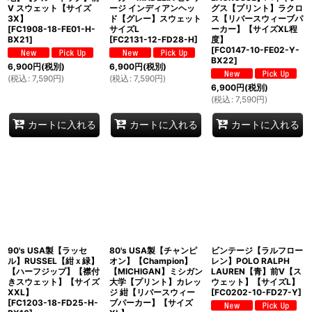
V スウェット【サイズ
ージ インディアンヘッ
グス【プリント】ラクロ
3X】
ド【グレー】スウェット
ス【リバースウィーブパ
[
FC1908-18-FE01-H-
サイズL
ーカー】【サイズXL程
BX21
]
[
FC2131-12-FD28-H
]
度】
[
FC0147-10-FE02-Y-
BX22
]
6,900
円
(税別)
6,900
円
(税別)
(
税込
:
7,590
円
)
(
税込
:
7,590
円
)
6,900
円
(税別)
(
税込
:
7,590
円
)
カートに入れる
カートに入れる
カートに入れる
90's USA製【ラッセ
80's USA製【チャンピ
ビンテージ【ラルフロー
ル】RUSSEL【紺ｘ緑】
オン】【Champion】
レン】POLO RALPH
【ハーフジップ】【襟付
【MICHIGAN】ミシガン
LAUREN【青】前V【ス
きスウェット】【サイズ
大学【プリント】カレッ
ウェット】【サイズL】
XXL】
ジ 紺【リバースウィー
[
FC0202-10-FD27-Y
]
[
FC1203-18-FD25-H-
ブパーカー】【サイズ