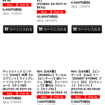
BX16
]
XL】
6,900
円
(税別)
[
FC0802-20-FD17-H-
(
税込
:
7,590
円
)
BX15
]
6,900
円
(税別)
(
税込
:
7,590
円
)
43,800
円
(税別)
(
税込
:
48,180
円
)
カートに入れる
カートに入れる
カートに入れる
デッドストック ビンテ
90's【USA製】
90's【USA製】【ビン
ージ【USAF】米軍【ロ
【RUSSELL】ラッセル
テージ】【Lee】リー
ゴプリント】ライトグレ
【ビンテージ】紺×ベー
【DESERT STORM】プ
ー リフレクター【パー
ジュ【無地】【ハーフジ
リント【白】【スウェッ
カー】【サイズM】
ップ】襟付き スウェッ
ト】【サイズＬ】
[
EL2125-10-FD11-H
]
ト【サイズXL】
[
FC2110-6-80-FD28-
[
FC2303-18-FE03-Y
]
H-BX15
]
7,800
円
(税別)
7,800
円
(税別)
5,900
円
(税別)
(
税込
:
8,580
円
)