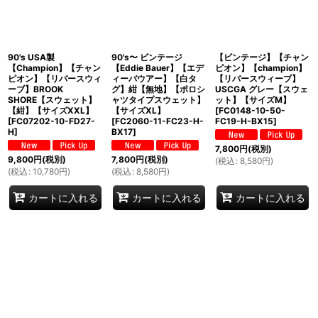
90's USA製
90's〜 ビンテージ
【ビンテージ】【チャン
【Champion】【チャン
【Eddie Bauer】【エデ
ピオン】【champion】
ピオン】【リバースウィ
ィーバウアー】【白タ
【リバースウィーブ】
ーブ】BROOK
グ】紺【無地】【ポロシ
USCGA グレー【スウェ
SHORE【スウェット】
ャツタイプスウェット】
ット】【サイズM】
【紺】【サイズXXL】
【サイズXL】
[
FC0148-10-50-
[
FC07202-10-FD27-
[
FC2060-11-FC23-H-
FC19-H-BX15
]
H
]
BX17
]
7,800
円
(税別)
9,800
円
(税別)
7,800
円
(税別)
(
税込
:
8,580
円
)
(
税込
:
10,780
円
)
(
税込
:
8,580
円
)
カートに入れる
カートに入れる
カートに入れる