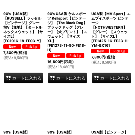
90's【USA製】
90's USA製 ケルスポー
USA製【MV Sport】エ
【RUSSELL】ラッセル
ツ Kellsport【ビンテー
ムブイスポーツ ビンテ
【ビンテージ】グレー
ジ】【The Black Dog】
ージ
前V【無地】【タートル
ブラックドッグ【グレ
【NOTHWESTERN】
ネックスウェット】【サ
ー】【犬プリント】【ス
【グレー】【スウェッ
イズL】
ウェット】【サイズ
ト】【サイズL】
[
FC1916-18-FE03-Y
]
XL】
[
FE1425-16-FE23-H-
[
FE1273-11-80-FE18-
YM-BX16
]
H
]
7,800
円
(税別)
7,800
円
(税別)
(
税込
:
8,580
円
)
16,800
円
(税別)
(
税込
:
8,580
円
)
(
税込
:
18,480
円
)
カートに入れる
カートに入れる
カートに入れる
90's【USA製】
90's【USA製】
USA製【ビンテージ】