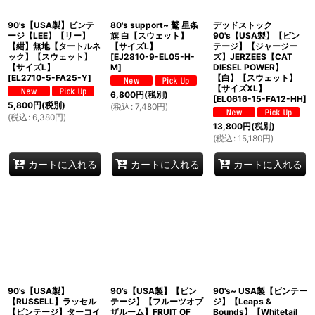
90's【USA製】ビンテ
80's support~ 鷲 星条
デッドストック
ージ【LEE】【リー】
旗 白【スウェット】
90's【USA製】【ビン
【紺】無地【タートルネ
【サイズL】
テージ】【ジャージー
ック】【スウェット】
[
EJ2810-9-EL05-H-
ズ】JERZEES【CAT
【サイズL】
M
]
DIESEL POWER】
[
EL2710-5-FA25-Y
]
【白】【スウェット】
【サイズXL】
6,800
円
(税別)
[
EL0616-15-FA12-HH
]
5,800
円
(税別)
(
税込
:
7,480
円
)
(
税込
:
6,380
円
)
13,800
円
(税別)
(
税込
:
15,180
円
)
カートに入れる
カートに入れる
カートに入れる
90's【USA製】
90’s【USA製】【ビン
90's~ USA製【ビンテー
【RUSSELL】ラッセル
テージ】【フルーツオブ
ジ】【Leaps &
【ビンテージ】ターコイ
ザルーム】FRUIT OF
Bounds】【Whitetail