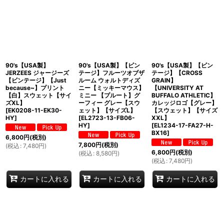
90's【USA製】
90's【USA製】【ビン
90's【USA製】【ビン
JERZEES ジャージーズ
テージ】フルーツオブザ
テージ】【CROSS
【ビンテージ】【Just
ルーム ウォルトディズ
GRAIN】
because~】プリント
ニー【ミッキーマウス】
【UNIVERSITY AT
【白】スウェット【サイ
ミニー 【プルート】グ
BUFFALO ATHLETIC】
ズXL】
ーフィー グレー【スウ
カレッジロゴ【グレー】
[
EK0208-11-EK30-
ェット】【サイズL】
【スウェット】【サイズ
HY
]
[
EL2723-13-FB06-
XXL】
HY
]
[
EL1234-17-FA27-H-
BX16
]
6,800
円
(税別)
7,800
円
(税別)
(
税込
:
7,480
円
)
6,800
円
(税別)
(
税込
:
8,580
円
)
(
税込
:
7,480
円
)
カートに入れる
カートに入れる
カートに入れる