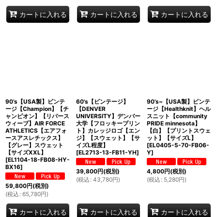
カートに入れる
カートに入れる
カートに入れる
90’s【USA製】ビンテ
60's【ビンテージ】
90’s~【USA製】ビンテ
ージ【Champion】【チ
【DENVER
ージ【Healthknit】ヘル
ャンピオン】【リバース
UNIVERSITY】デンバー
スニット【community
ウィーブ】AIR FORCE
大学【フロッキープリン
PRIDE minnesota】
ATHLETICS【エアフォ
ト】カレッジロゴ【エン
【白】【プリントスウェ
ースアスレチックス】
ジ】【スウェット】【サ
ット】【サイズL】
【グレー】スウェット
イズL程度】
[
EL0405-5-70-FB06-
【サイズXXL】
[
EL2713-13-FB11-YH
]
Y
]
[
EL1104-18-FB08-HY-
BX16
]
39,800
円
(税別)
4,800
円
(税別)
(
税込
:
43,780
円
)
(
税込
:
5,280
円
)
59,800
円
(税別)
(
税込
:
65,780
円
)
カートに入れる
カートに入れる
カートに入れる