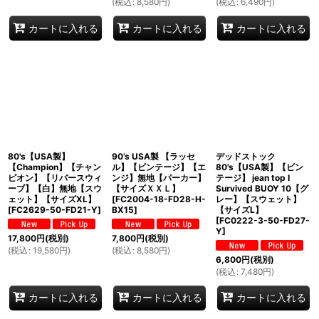
(
税込
:
8,580
円
)
(
税込
:
6,490
円
)
カートに入れる
カートに入れる
カートに入れる
80's【USA製】
90’s USA製 【ラッセ
デッドストック
【Champion】【チャン
ル】【ビンテージ】【エ
80's【USA製】【ビン
ピオン】【リバースウィ
ンジ】無地【パーカー】
テージ】 jean top I
ーブ】【白】無地【スウ
【サイズＸＸＬ】
Survived BUOY 10【グ
ェット】【サイズXL】
[
FC2004-18-FD28-H-
レー】【スウェット】
[
FC2629-50-FD21-Y
]
BX15
]
【サイズL】
[
FC0222-3-50-FD27-
Y
]
17,800
円
(税別)
7,800
円
(税別)
(
税込
:
19,580
円
)
(
税込
:
8,580
円
)
6,800
円
(税別)
(
税込
:
7,480
円
)
カートに入れる
カートに入れる
カートに入れる