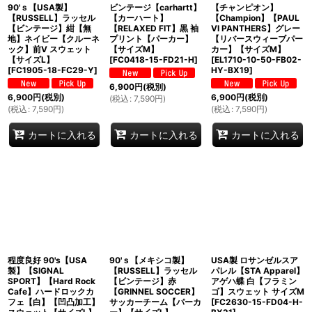
90'ｓ【USA製】
ビンテージ【carhartt】
【チャンピオン】
【RUSSELL】ラッセル
【カーハート】
【Champion】【PAUL
【ビンテージ】紺【無
【RELAXED FIT】黒 袖
VI PANTHERS】グレー
地】ネイビー【クルーネ
プリント【パーカー】
【リバースウィーブパー
ック】前V スウェット
【サイズM】
カー】【サイズM】
【サイズL】
[
FC0418-15-FD21-H
]
[
EL1710-10-50-FB02-
[
FC1905-18-FC29-Y
]
HY-BX19
]
6,900
円
(税別)
6,900
円
(税別)
6,900
円
(税別)
(
税込
:
7,590
円
)
(
税込
:
7,590
円
)
(
税込
:
7,590
円
)
カートに入れる
カートに入れる
カートに入れる
程度良好 90's【USA
90'ｓ【メキシコ製】
USA製 ロサンゼルスア
製】【SIGNAL
【RUSSELL】ラッセル
パレル【STA Apparel】
SPORT】【Hard Rock
【ビンテージ】赤
アゲハ蝶 白【フラミン
Cafe】ハードロックカ
【GRINNEL SOCCER】
ゴ】スウェット サイズM
フェ【白】【凹凸加工】
サッカーチーム【パーカ
[
FC2630-15-FD04-H-