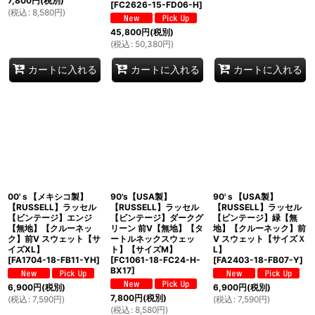
7,800
円
(税別)
[
FC2626-15-FD06-H
]
(
税込
:
8,580
円
)
45,800
円
(税別)
(
税込
:
50,380
円
)
カートに入れる
カートに入れる
カートに入れる
00'ｓ【メキシコ製】
90's【USA製】
90'ｓ【USA製】
【RUSSELL】ラッセル
【RUSSELL】ラッセル
【RUSSELL】ラッセル
【ビンテージ】エンジ
【ビンテージ】ダークグ
【ビンテージ】緑【無
【無地】【クルーネッ
リーン 前V【無地】【タ
地】【クルーネック】前
ク】前V スウェット【サ
ートルネックスウェッ
V スウェット【サイズＸ
イズXL】
ト】【サイズM】
L】
[
FA1704-18-FB11-YH
]
[
FC1061-18-FC24-H-
[
FA2403-18-FB07-Y
]
BX17
]
6,900
円
(税別)
6,900
円
(税別)
7,800
円
(税別)
(
税込
:
7,590
円
)
(
税込
:
7,590
円
)
(
税込
:
8,580
円
)