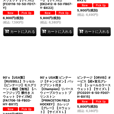
スウェット【サイズL】
ー】【サイズL】
BX21
]
[
FC0116-10-50-FD17-
[
EK2412-6-50-FB07-
Y
]
Y-BX22
]
5,900
円
(税別)
(
税込
:
6,490
円
)
6,900
円
(税別)
5,800
円
(税別)
(
税込
:
7,590
円
)
(
税込
:
6,380
円
)
カートに入れる
カートに入れる
カートに入れる
90'ｓ【USA製】
90’ｓ USA製 ビンテー
ビンテージ【ORVIS】オ
【RUSSELL】ラッセル
ジ【チャンピオン】バッ
ービス【紺×首元グレ
【ビンテージ】モスグリ
クプリント付き
ー】【ショールカラース
ーンｘ襟紺【無地】【ハ
【Champion】リバース
ウェット】【サイズＬ】
ーフジップ】襟付き ス
ウィーブスウェット プ
[
FC0201-6-50-FD07-
ウェット【サイズM】
リンストン
H-BX15
]
[
FA1706-18-FB03-
【PRINCETON FIELD
HY-BX17
]
HOCKEY】 カレッジ
5,800
円
(税別)
【グレー】【スウェッ
(
税込
:
6,380
円
)
ト】【サイズＸＬ】