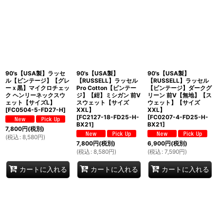
90's【USA製】ラッセ
90's【USA製】
90's【USA製】
ル【ビンテージ】【グレ
【RUSSELL】ラッセル
【RUSSELL】ラッセル
ーｘ黒】マイクロチェッ
Pro Cotton【ビンテー
【ビンテージ】ダークグ
ク ヘンリーネックスウ
ジ】【紺】ミシガン 前V
リーン 前V【無地】【ス
ェット【サイズL】
スウェット【サイズ
ウェット】【サイズ
[
FC0504-5-FD27-H
]
XXL】
XXL】
[
FC2127-18-FD25-H-
[
FC0207-4-FD25-H-
BX21
]
BX21
]
7,800
円
(税別)
(
税込
:
8,580
円
)
7,800
円
(税別)
6,900
円
(税別)
(
税込
:
8,580
円
)
(
税込
:
7,590
円
)
カートに入れる
カートに入れる
カートに入れる