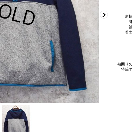
肩
着
袖回り
特筆