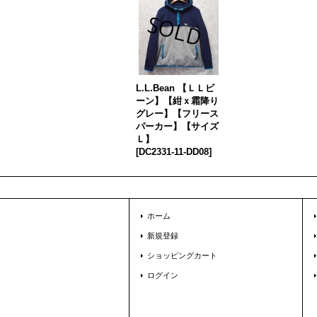
L.L.Bean 【ＬＬビ
ーン】【紺ｘ霜降り
グレー】【フリース
パーカー】【サイズ
Ｌ】
[
DC2331-11-DD08
]
ホーム
新規登録
ショッピングカート
ログイン