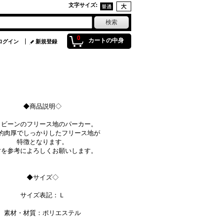
文字サイズ
:
0
カートの中身
ログイン
新規登録
◆商品説明◇
Ｌビーンのフリース地のパーカー。
的肉厚でしっかりしたフリース地が
特徴となります。
寸を参考によろしくお願いします。
◆サイズ◇
サイズ表記：Ｌ
素材・材質：ポリエステル