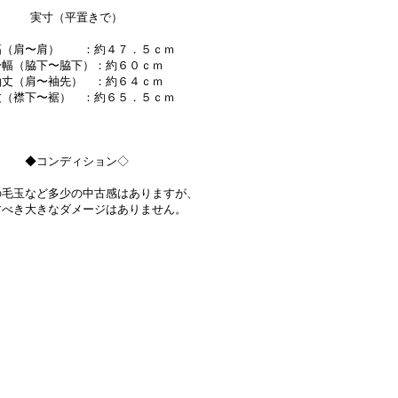
実寸（平置きで）
幅（肩〜肩） ：約４７．５ｃｍ
身幅（脇下〜脇下）：約６０ｃｍ
袖丈（肩〜袖先） ：約６４ｃｍ
丈（襟下〜裾） ：約６５．５ｃｍ
◆コンディション◇
の毛玉など多少の中古感はありますが、
すべき大きなダメージはありません。