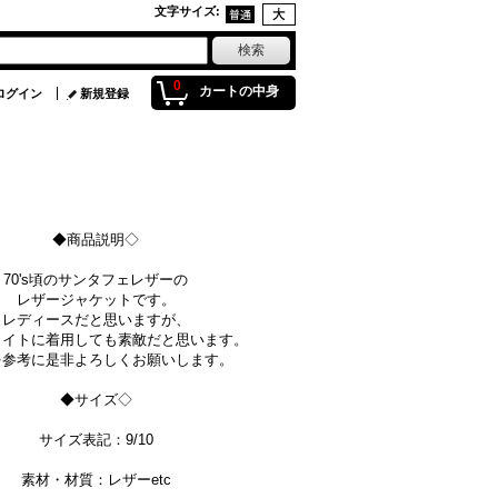
文字サイズ
:
0
カートの中身
ログイン
新規登録
◆商品説明◇
70's頃のサンタフェレザーの
レザージャケットです。
レディースだと思いますが、
タイトに着用しても素敵だと思います。
を参考に是非よろしくお願いします。
◆サイズ◇
サイズ表記：9/10
素材・材質：レザーetc