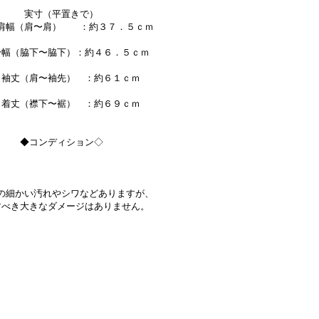
実寸（平置きで）
（肩〜肩） ：約３７．５ｃｍ
（脇下〜脇下）：約４６．５ｃｍ
丈（肩〜袖先） ：約６１ｃｍ
丈（襟下〜裾） ：約６９ｃｍ
◆コンディション◇
の細かい汚れやシワなどありますが、
すべき大きなダメージはありません。