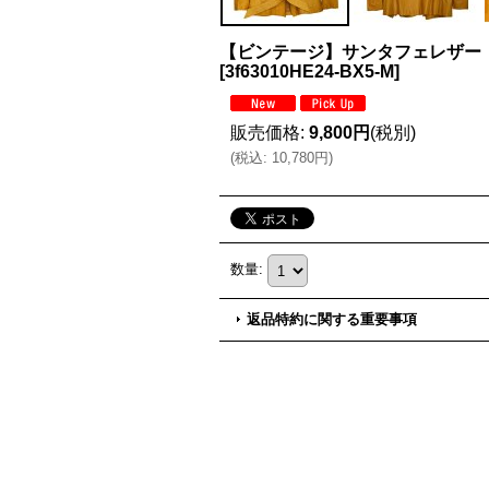
【ビンテージ】サンタフェレザー
[
3f63010HE24-BX5-M
]
販売価格
:
9,800円
(税別)
(
税込
:
10,780円
)
数量
:
返品特約に関する重要事項