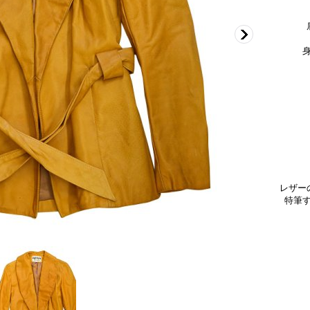
肩幅
身幅
袖
着
レザー
特筆