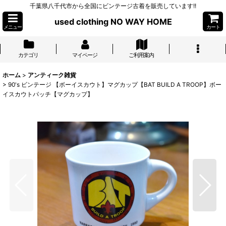
千葉県八千代市から全国にビンテージ古着を販売しています!!
used clothing NO WAY HOME
メニュー
カート
カテゴリ
マイページ
ご利用案内
ホーム
>
アンティーク雑貨
>
90's ビンテージ 【ボーイスカウト】マグカップ【BAT BUILD A TROOP】ボー
イスカウトパッチ【マグカップ】