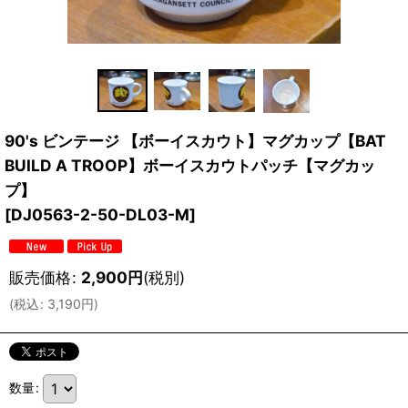
90's ビンテージ 【ボーイスカウト】マグカップ【BAT
BUILD A TROOP】ボーイスカウトパッチ【マグカッ
プ】
[
DJ0563-2-50-DL03-M
]
販売価格
:
2,900
円
(税別)
(
税込
:
3,190
円
)
数量
: