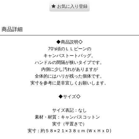
お気に入り登録
商品詳細
◆商品説明◇
70's頃のＬＬビーンの
キャンバストートバッグ。
ハンドルの間隔が狭いタイプです。
内側に少し汚れがありますが
全体的にはハリが残った個体です。
実寸を参考に是非宜しくお願いします。
◆サイズ◇
サイズ表記：なし
素材・材質：キャンバスコットン
実寸（平置きで）
実寸：約５８×２１×３８ｃｍ (ＷｘＨｘＤ)