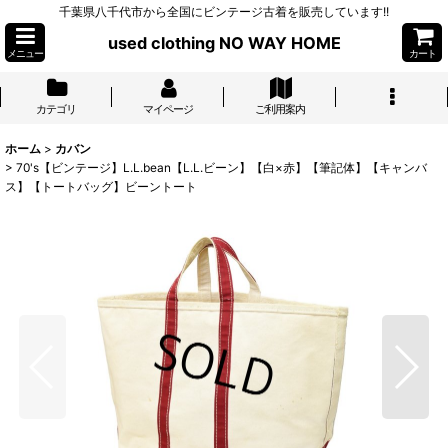
千葉県八千代市から全国にビンテージ古着を販売しています!!
used clothing NO WAY HOME
メニュー
カート
カテゴリ
マイページ
ご利用案内
ホーム
>
カバン
>
70's【ビンテージ】L.L.bean【L.L.ビーン】【白×赤】【筆記体】【キャンバ
ス】【トートバッグ】ビーントート