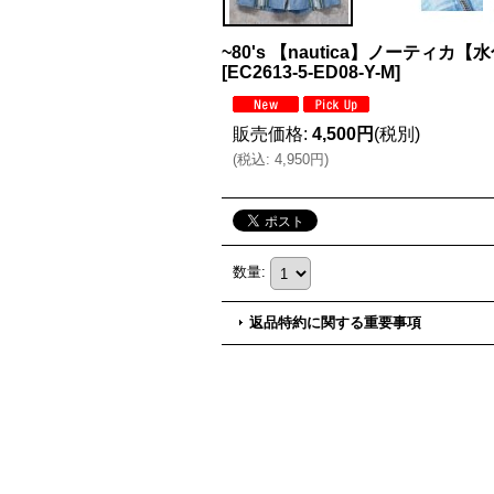
~80's 【nautica】ノー
[
EC2613-5-ED08-Y-M
]
販売価格
:
4,500円
(税別)
(
税込
:
4,950円
)
数量
:
返品特約に関する重要事項