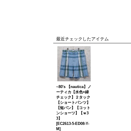
最近チェックしたアイテム
~80's 【nautica】ノ
ーティカ【水色×緑
チェック】２タック
【ショートパンツ】
【短パン】【コット
ンショーツ】【ｗ3
3】
[
EC2613-5-ED08-Y-
M
]