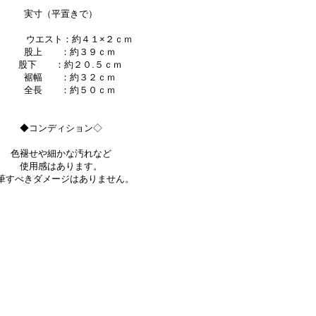
実寸（平置きで）
ウエスト：約４１×２ｃｍ
股上 ：約３９ｃｍ
股下 ：約２０.５ｃｍ
裾幅 ：約３２ｃｍ
全長 ：約５０ｃｍ
◆コンディション◇
色褪せや細かな汚れなど
使用感はあります。
筆すべきダメージはありません。