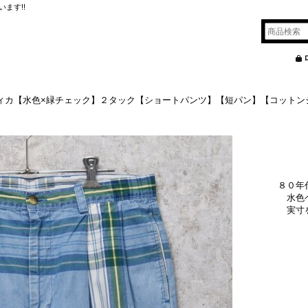
ます!!
a】ノーティカ【水色×緑チェック】２タック【ショートパンツ】【短パン】【コット
８０年
水色
実寸