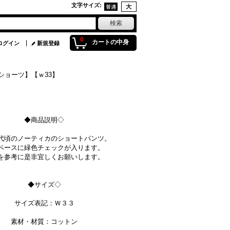
文字サイズ
:
0
カートの中身
ログイン
新規登録
ンショーツ】【ｗ33】
◆商品説明◇
代頃のノーティカのショートパンツ。
ベースに緑色チェックが入ります。
を参考に是非宜しくお願いします。
◆サイズ◇
サイズ表記：Ｗ３３
素材・材質：コットン