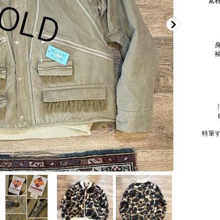
素
肩
身幅
袖丈
着
特筆