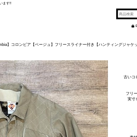
ます!!
umbia】コロンビア【ベージュ】フリースライナー付き【ハンティングジャ
古いコ
フリ
実寸