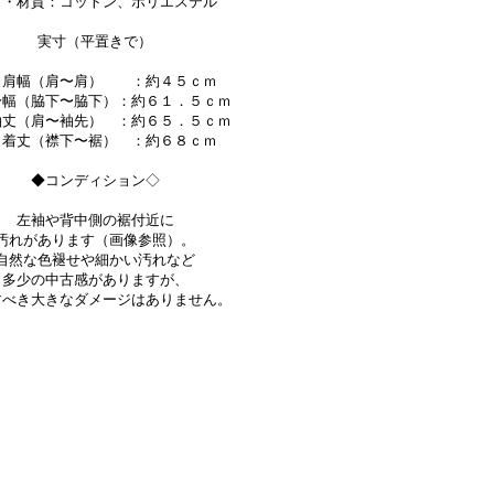
材・材質：コットン、ポリエステル
実寸（平置きで）
幅（肩〜肩） ：約４５ｃｍ
（脇下〜脇下）：約６１．５ｃｍ
（肩〜袖先） ：約６５．５ｃｍ
丈（襟下〜裾） ：約６８ｃｍ
◆コンディション◇
左袖や背中側の裾付近に
汚れがあります（画像参照）。
自然な色褪せや細かい汚れなど
多少の中古感がありますが、
すべき大きなダメージはありません。