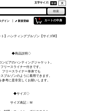
文字サイズ
:
0
カートの中身
ログイン
新規登録
ケット】ハンティングブルゾン【サイズM】
◆商品説明◇
ロンビアのハンティングジャケット。
フリースライナー付きです。
フリースライナー単体でも
ースブルゾンのように着用できます。
を参考に是非宜しくお願いします。
◆サイズ◇
サイズ表記：Ｍ