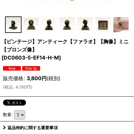
【ビンテージ】アンティーク【ファラオ】【胸像】ミニ
【ブロンズ像】
[
DC0603-5-EF14-H-M
]
販売価格
:
3,800
円
(税別)
(
税込
:
4,180
円
)
数量
:
返品特約に関する重要事項