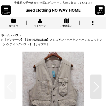
千葉県八千代市から全国にビンテージ古着を販売しています!!
used clothing NO WAY HOME
メニュー
カート
カテゴリ
マイページ
ご利用案内
ホーム
>
ベスト
>
【ビンテージ】【Smith&Hawken】スミスアンドホーケン ベージュ コットン
【ハンティングベスト】【サイズM】