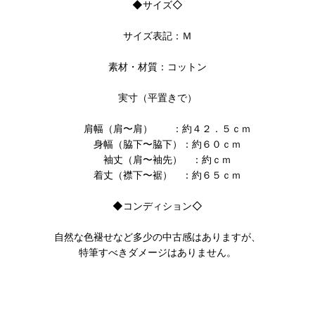
◆サイズ◇
サイズ表記：Ｍ
素材・材質：コットン
実寸（平置きで）
肩幅（肩〜肩） ：約４２．５ｃｍ
身幅（脇下〜脇下）：約６０ｃｍ
袖丈（肩〜袖先） ：約ｃｍ
着丈（襟下〜裾） ：約６５ｃｍ
◆コンディション◇
自然な色褪せなど多少の中古感はありますが、
特筆すべきダメージはありません。