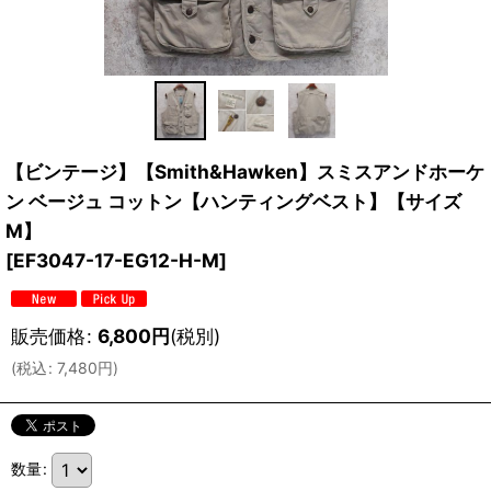
【ビンテージ】【Smith&Hawken】スミスアンドホーケ
ン ベージュ コットン【ハンティングベスト】【サイズ
M】
[
EF3047-17-EG12-H-M
]
販売価格
:
6,800
円
(税別)
(
税込
:
7,480
円
)
数量
: