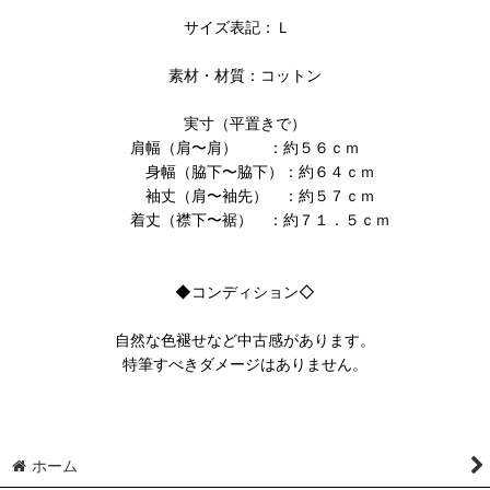
サイズ表記：Ｌ
素材・材質：コットン
実寸（平置きで）
肩幅（肩〜肩） ：約５６ｃｍ
身幅（脇下〜脇下）：約６４ｃｍ
袖丈（肩〜袖先） ：約５７ｃｍ
着丈（襟下〜裾） ：約７１．５ｃｍ
◆コンディション◇
自然な色褪せなど中古感があります。
特筆すべきダメージはありません。
ホーム