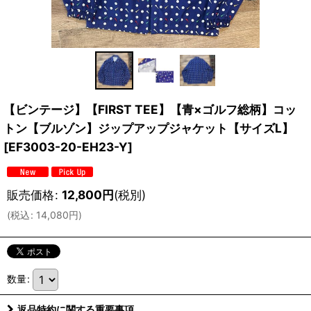
【ビンテージ】【FIRST TEE】【青×ゴルフ総柄】コッ
トン【ブルゾン】ジップアップジャケット【サイズL】
[
EF3003-20-EH23-Y
]
販売価格
:
12,800
円
(税別)
(
税込
:
14,080
円
)
数量
:
返品特約に関する重要事項