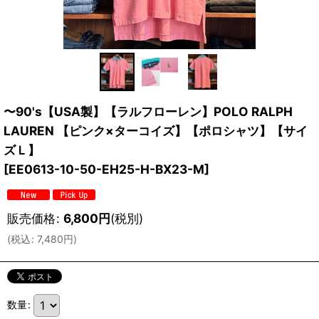
〜90's【USA製】【ラルフローレン】POLO RALPH
LAUREN 【ピンク×ターコイズ】【ポロシャツ】【サイ
ズＬ】
[
EE0613-10-50-EH25-H-BX23-M
]
販売価格
:
6,800
円
(税別)
(
税込
:
7,480
円
)
数量
: