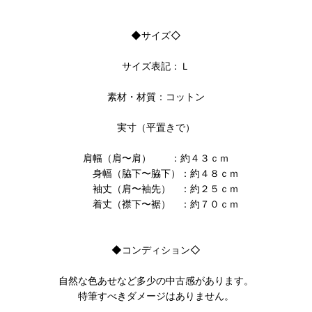
◆サイズ◇
サイズ表記：Ｌ
素材・材質：コットン
実寸（平置きで）
肩幅（肩〜肩） ：約４３ｃｍ
身幅（脇下〜脇下）：約４８ｃｍ
袖丈（肩〜袖先） ：約２５ｃｍ
着丈（襟下〜裾） ：約７０ｃｍ
◆コンディション◇
自然な色あせなど多少の中古感があります。
特筆すべきダメージはありません。