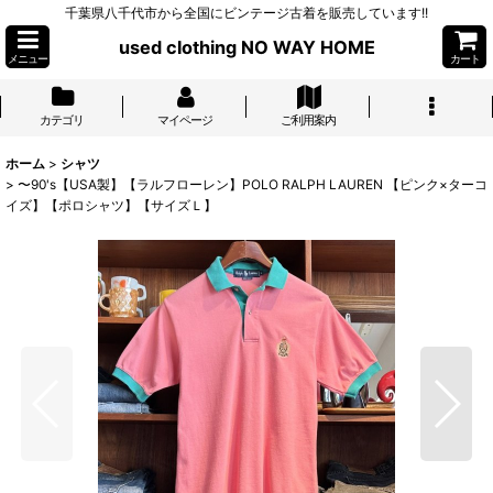
千葉県八千代市から全国にビンテージ古着を販売しています!!
used clothing NO WAY HOME
メニュー
カート
カテゴリ
マイページ
ご利用案内
ホーム
>
シャツ
>
〜90's【USA製】【ラルフローレン】POLO RALPH LAUREN 【ピンク×ターコ
イズ】【ポロシャツ】【サイズＬ】