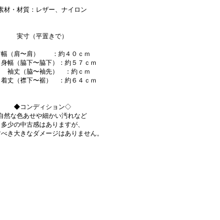
素材・材質：レザー、ナイロン
実寸（平置きで）
肩幅（肩〜肩） ：約４０ｃｍ
幅（脇下〜脇下）：約５７ｃｍ
袖丈（脇〜袖先） ：約ｃｍ
丈（襟下〜裾） ：約６４ｃｍ
◆コンディション◇
自然な色あせや細かい汚れなど
多少の中古感はありますが、
すべき大きなダメージはありません。