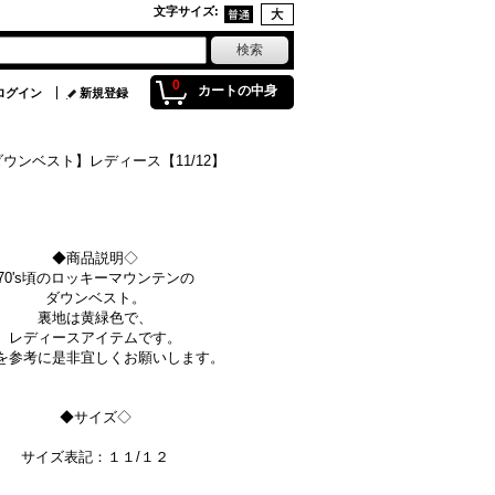
文字サイズ
:
0
カートの中身
ログイン
新規登録
ダウンベスト】レディース【11/12】
◆商品説明◇
70's頃のロッキーマウンテンの
ダウンベスト。
裏地は黄緑色で、
レディースアイテムです。
を参考に是非宜しくお願いします。
◆サイズ◇
サイズ表記：１１/１２