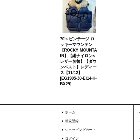
70's ビンテージ ロ
ッキーマウンテン
【ROCKY MOUNTA
IN】【紺ナイロン×
レザー切替】【ダウ
ンベスト】レディー
ス【11/12】
[
EG1905-30-EI14-H-
BX29
]
ホーム
新規登録
ショッピングカート
ログイン