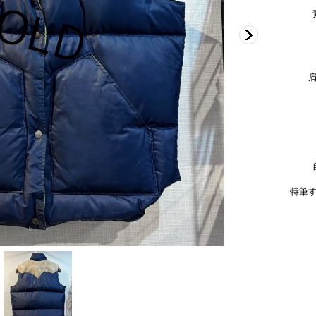
身
着
特筆