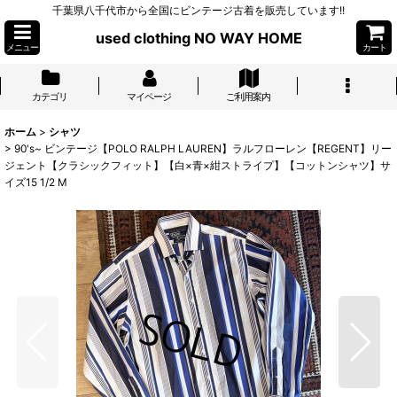
千葉県八千代市から全国にビンテージ古着を販売しています!!
used clothing NO WAY HOME
メニュー
カート
カテゴリ
マイページ
ご利用案内
ホーム
>
シャツ
>
90's~ ビンテージ【POLO RALPH LAUREN】ラルフローレン【REGENT】リー
ジェント【クラシックフィット】【白×青×紺ストライプ】【コットンシャツ】サ
イズ15 1/2 M