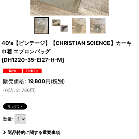
40's【ビンテージ】【CHRISTIAN SCIENCE】カーキ
巾着 エプロンバッグ
[
DH1220-35-EI27-H-M
]
販売価格
:
19,800
円
(税別)
(
税込
:
21,780
円
)
数量
:
返品特約に関する重要事項