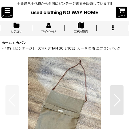
千葉県八千代市から全国にビンテージ古着を販売しています!!
used clothing NO WAY HOME
メニュー
カート
カテゴリ
マイページ
ご利用案内
ホーム
>
カバン
>
40's【ビンテージ】【CHRISTIAN SCIENCE】カーキ 巾着 エプロンバッグ