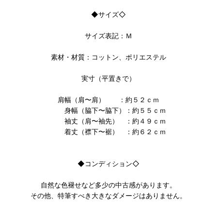
◆サイズ◇
サイズ表記：Ｍ
素材・材質：コットン、ポリエステル
実寸（平置きで）
肩幅（肩〜肩） ：約５２ｃｍ
身幅（脇下〜脇下）：約５５ｃｍ
袖丈（肩〜袖先） ：約４９ｃｍ
着丈（襟下〜裾） ：約６２ｃｍ
◆コンディション◇
自然な色褪せなど多少の中古感があります。
その他、特筆すべき大きなダメージはありません。