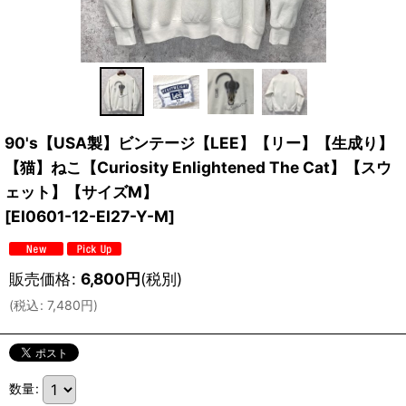
90's【USA製】ビンテージ【LEE】【リー】【生成り】
【猫】ねこ【Curiosity Enlightened The Cat】【スウ
ェット】【サイズM】
[
EI0601-12-EI27-Y-M
]
販売価格
:
6,800
円
(税別)
(
税込
:
7,480
円
)
数量
: