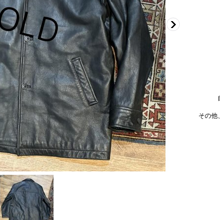
肩
身
袖
着
その他