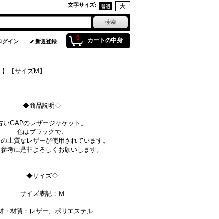
文字サイズ
:
0
カートの中身
ログイン
新規登録
ト】【サイズM】
◆商品説明◇
古いGAPのレザージャケット。
色はブラックで、
手の上質なレザーが使用されています。
を参考に是非よろしくお願いします。
◆サイズ◇
サイズ表記：Ｍ
材・材質：レザー、ポリエステル