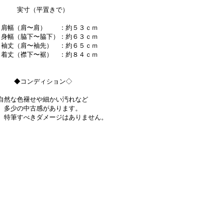
実寸（平置きで）
幅（肩〜肩） ：約５３ｃｍ
幅（脇下〜脇下）：約６３ｃｍ
丈（肩〜袖先） ：約６５ｃｍ
丈（襟下〜裾） ：約８４ｃｍ
◆コンディション◇
自然な色褪せや細かい汚れなど
多少の中古感があります。
、特筆すべきダメージはありません。