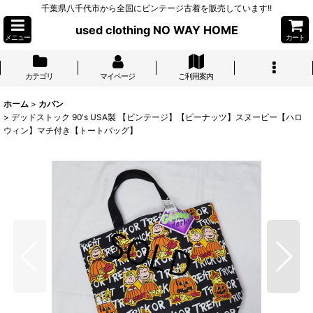
千葉県八千代市から全国にビンテージ古着を販売しています!!
used clothing NO WAY HOME
メニュー
カート
カテゴリ
マイページ
ご利用案内
ホーム
>
カバン
>
デッドストック 90's USA製 【ビンテージ】【ピーナッツ】スヌーピー【ハロ
ウィン】マチ付き【トートバッグ】