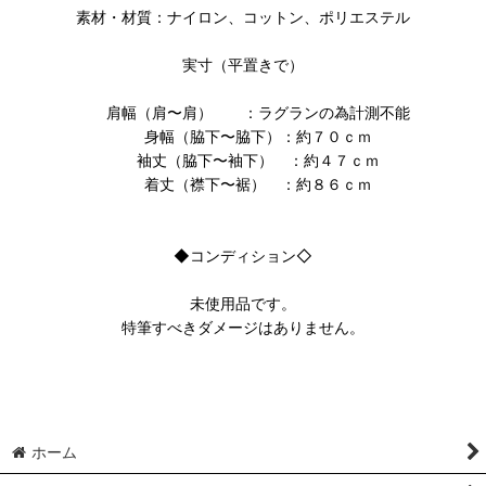
素材・材質：ナイロン、コットン、ポリエステル
実寸（平置きで）
肩幅（肩〜肩） ：ラグランの為計測不能
身幅（脇下〜脇下）：約７０ｃｍ
袖丈（脇下〜袖下） ：約４７ｃｍ
着丈（襟下〜裾） ：約８６ｃｍ
◆コンディション◇
未使用品です。
特筆すべきダメージはありません。
ホーム