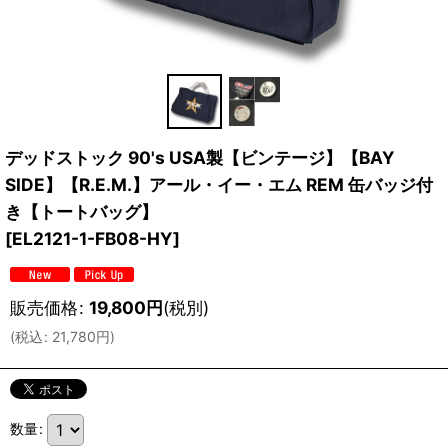
デッドストック 90's USA製【ビンテージ】【BAY
SIDE】【R.E.M.】アール・イー・エム REM 缶バッジ付
き【トートバッグ】
[
EL2121-1-FB08-HY
]
販売価格
:
19,800
円
(税別)
(
税込
:
21,780
円
)
数量
: