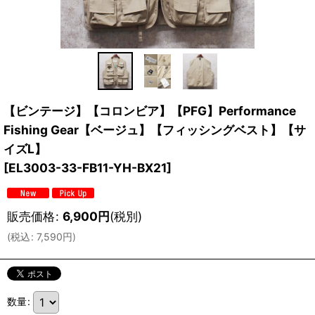
【ビンテージ】【コロンビア】【PFG】Performance
Fishing Gear【ベージュ】【フィッシングベスト】【サ
イズL】
[
EL3003-33-FB11-YH-BX21
]
販売価格
:
6,900
円
(税別)
(
税込
:
7,590
円
)
数量
: