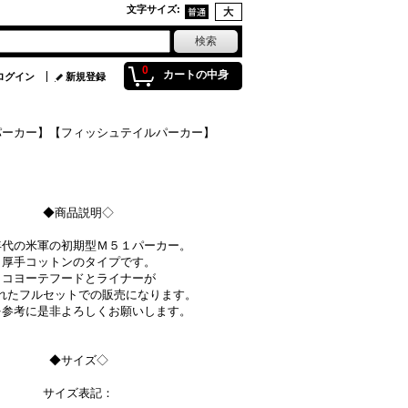
文字サイズ
:
0
カートの中身
ログイン
新規登録
ドパーカー】【フィッシュテイルパーカー】
◆商品説明◇
年代の米軍の初期型Ｍ５１パーカー。
厚手コットンのタイプです。
コヨーテフードとライナーが
れたフルセットでの販売になります。
を参考に是非よろしくお願いします。
◆サイズ◇
サイズ表記：