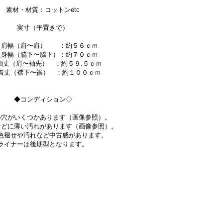
素材・材質：コットンetc
実寸（平置きで）
幅（肩〜肩） ：約５６ｃｍ
幅（脇下〜脇下）：約７０ｃｍ
（肩〜袖先） ：約５９.５ｃｍ
（襟下〜裾） ：約１００ｃｍ
◆コンディション◇
小穴がいくつかあります（画像参照）。
などに薄い汚れがあります（画像参照）。
色褪せや汚れなど中古感があります。
ライナーは後期型となります。