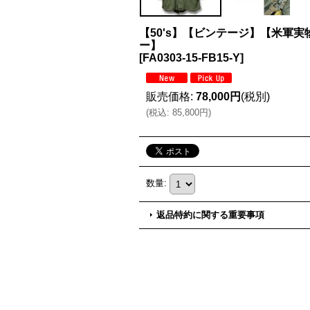
【50's】【ビンテージ】【米軍
ー】
[
FA0303-15-FB15-Y
]
販売価格
:
78,000円
(税別)
(
税込
:
85,800円
)
数量
:
返品特約に関する重要事項