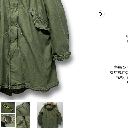
肩
身
袖丈
着丈
左袖に
襟や右肩
自然な