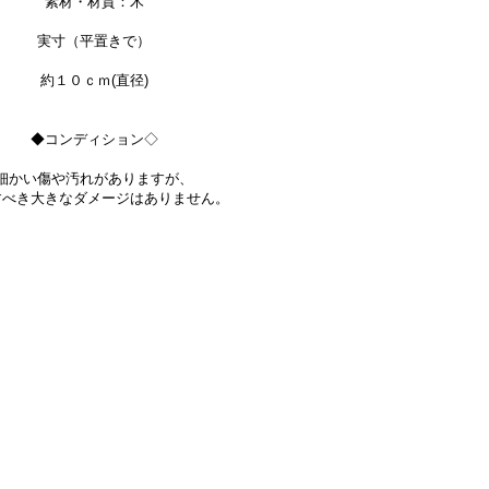
素材・材質：木
実寸（平置きで）
約１０ｃｍ(直径)
◆コンディション◇
細かい傷や汚れがありますが、
すべき大きなダメージはありません。