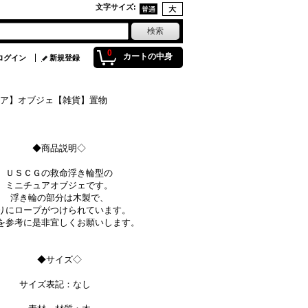
文字サイズ
:
0
カートの中身
ログイン
新規登録
ュア】オブジェ【雑貨】置物
◆商品説明◇
ＵＳＣＧの救命浮き輪型の
ミニチュアオブジェです。
浮き輪の部分は木製で、
りにロープがつけられています。
を参考に是非宜しくお願いします。
◆サイズ◇
サイズ表記：なし