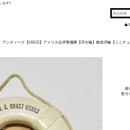
ます!!
】アンティーク【USCG】アメリカ沿岸警備隊【浮き輪】救命浮輪【ミニチ
周
実寸