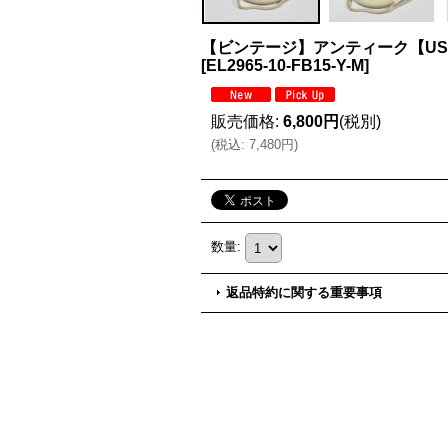
【ビンテージ】アンティーク【U
[
EL2965-10-FB15-Y-M
]
販売価格
:
6,800円
(税別)
(
税込
:
7,480円
)
数量
:
返品特約に関する重要事項