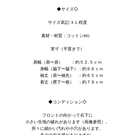
◆サイズ◇
サイズ表記:ＸＬ程度
素材・材質：コットンetc
実寸（平置きで）
肩幅（肩〜肩） ：約５２.５ｃｍ
身幅（脇下〜脇下）：約６６ｃｍ
袖丈（肩〜袖先） ：約６５ｃｍ
着丈（襟下〜裾） ：約７９ｃｍ
◆コンディション◇
フロントの向かって右下に
小さい生地の破れがあります（画像参照）。
所々に細かい汚れや小穴があります。
多少の中古感がありますが、