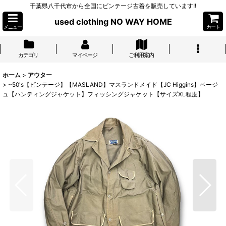
千葉県八千代市から全国にビンテージ古着を販売しています!!
used clothing NO WAY HOME
メニュー
カート
カテゴリ
マイページ
ご利用案内
ホーム
>
アウター
>
~50's【ビンテージ】【MASLAND】マスランドメイド【JC Higgins】ベージ
ュ【ハンティングジャケット】フィッシングジャケット【サイズXL程度】