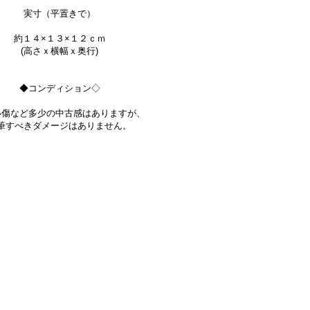
実寸（平置きで）
約１４×１３×１２ｃｍ
(高さｘ横幅ｘ奥行)
◆コンディション◇
い傷など多少の中古感はありますが、
筆すべきダメージはありません。