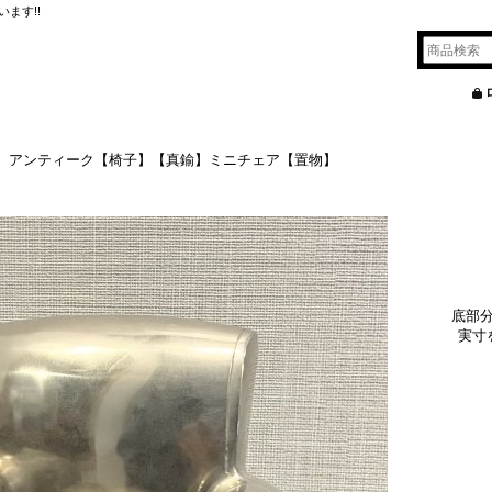
ます!!
】アンティーク【椅子】【真鍮】ミニチェア【置物】
底部
実寸