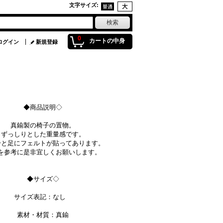
文字サイズ
:
0
カートの中身
ログイン
新規登録
◆商品説明◇
真鍮製の椅子の置物。
ずっしりとした重量感です。
分と足にフェルトが貼ってあります。
を参考に是非宜しくお願いします。
◆サイズ◇
サイズ表記：なし
素材・材質：真鍮