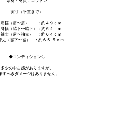
素材・材質：コットン
実寸（平置きで）
幅（肩〜肩） ：約４９ｃｍ
幅（脇下〜脇下）：約６４ｃｍ
丈（肩〜袖先） ：約６４ｃｍ
（襟下〜裾） ：約６５.５ｃｍ
◆コンディション◇
多少の中古感がありますが、
筆すべきダメージはありません。