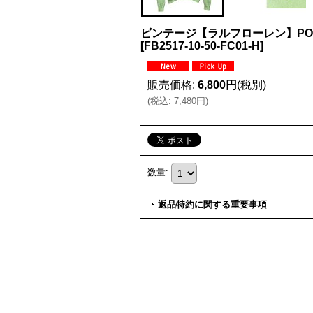
ビンテージ【ラルフローレン】POL
[
FB2517-10-50-FC01-H
]
販売価格
:
6,800円
(税別)
(
税込
:
7,480円
)
数量
:
返品特約に関する重要事項