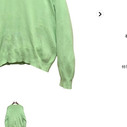
肩
身
袖
着丈
特