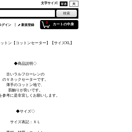
文字サイズ
:
0
カートの中身
ログイン
新規登録
MAコットン【コットンセーター】【サイズXL】
◆商品説明◇
古いラルフローレンの
のＶネックセーターです。
薄手のコットン地で、
肌触りが良いです。
を参考に是非宜しくお願いします。
◆サイズ◇
サイズ表記：ＸＬ