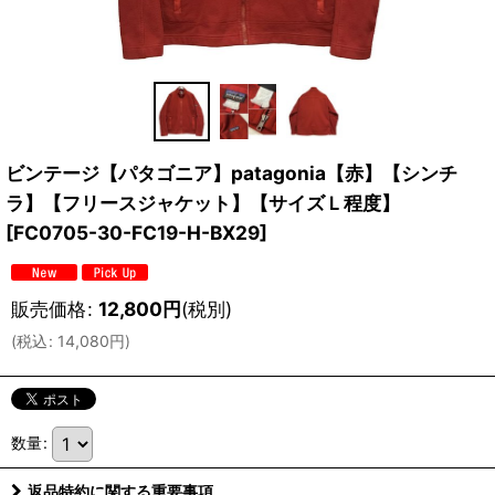
ビンテージ【パタゴニア】patagonia【赤】【シンチ
ラ】【フリースジャケット】【サイズＬ程度】
[
FC0705-30-FC19-H-BX29
]
販売価格
:
12,800
円
(税別)
(
税込
:
14,080
円
)
数量
:
返品特約に関する重要事項