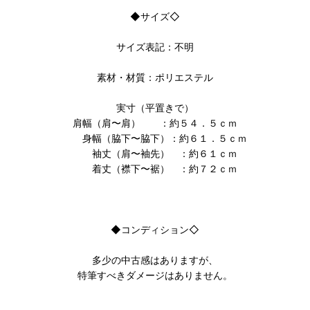
◆サイズ◇
サイズ表記：不明
素材・材質：ポリエステル
実寸（平置きで）
肩幅（肩〜肩） ：約５４．５ｃｍ
身幅（脇下〜脇下）：約６１．５ｃｍ
袖丈（肩〜袖先） ：約６１ｃｍ
着丈（襟下〜裾） ：約７２ｃｍ
◆コンディション◇
多少の中古感はありますが、
特筆すべきダメージはありません。