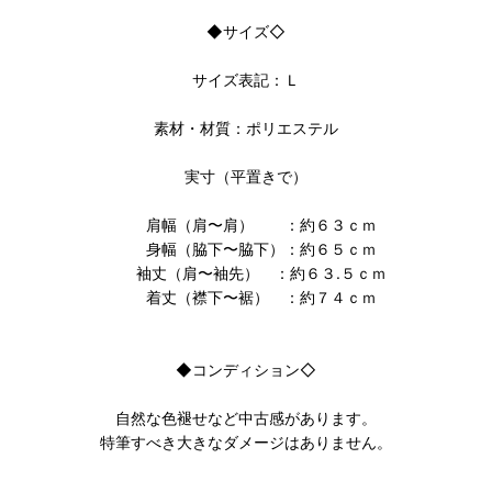
◆サイズ◇
サイズ表記：Ｌ
素材・材質：ポリエステル
実寸（平置きで）
肩幅（肩〜肩） ：約６３ｃｍ
身幅（脇下〜脇下）：約６５ｃｍ
袖丈（肩〜袖先） ：約６３.５ｃｍ
着丈（襟下〜裾） ：約７４ｃｍ
◆コンディション◇
自然な色褪せなど中古感があります。
特筆すべき大きなダメージはありません。