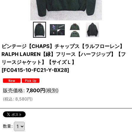
ビンテージ【CHAPS】チャップス【ラルフローレン】
RALPH LAUREN【緑】フリース【ハーフジップ】【フ
リースジャケット】【サイズＬ】
[
FC0415-10-FC21-Y-BX28
]
販売価格
:
7,800
円
(税別)
(
税込
:
8,580
円
)
数量
: