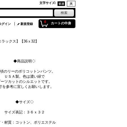
文字サイズ
:
0
カートの中身
ログイン
新規登録
ラックス】【36ｘ32】
◆商品説明◇
's頃のリーのポリコットンパンツ。
ＵＳＡ製。色は濃い緑で
ブーツカットのシルエットです。
寸を参考に宜しくお願いします。
◆サイズ◇
サイズ表記：３６ｘ３２
材・材質：コットン、ポリエステル