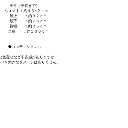
実寸（平置きで）
ウエスト：約４３×２ｃｍ
股上 ：約３７ｃｍ
股下 ：約７８ｃｍ
裾幅 ：約２５ｃｍ
全長 ：約１０６ｃｍ
◆コンディション◇
な色褪せなど中古感がありますが、
すべき大きなダメージはありません。