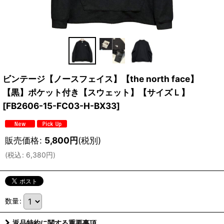
ビンテージ【ノースフェイス】【the north face】
【黒】ポケット付き【スウェット】【サイズＬ】
[
FB2606-15-FC03-H-BX33
]
販売価格
:
5,800
円
(税別)
(
税込
:
6,380
円
)
数量
:
返品特約に関する重要事項