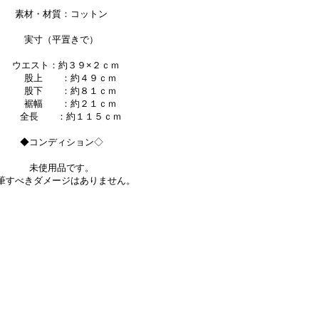
素材・材質：コットン
実寸（平置きで）
ウエスト：約３９×２ｃｍ
股上 ：約４９ｃｍ
股下 ：約８１ｃｍ
裾幅 ：約２１ｃｍ
全長 ：約１１５ｃｍ
◆コンディション◇
未使用品です。
筆すべきダメージはありません。