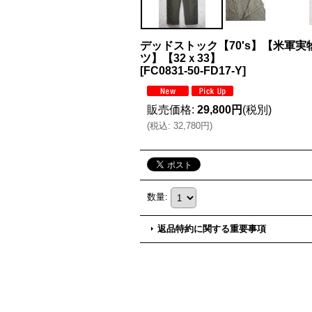
デッドストック【70's】【米軍
ツ】【32ｘ33】
[
FC0831-50-FD17-Y
]
販売価格
:
29,800円
(税別)
(
税込
:
32,780円
)
数量
:
返品特約に関する重要事項