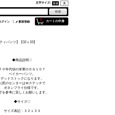
文字サイズ
:
0
カートの中身
ログイン
新規登録
ティパンツ】【32ｘ33】
◆商品説明◇
７０年代頃の米軍のＯＧ１０７
ベイカーパンツ。
デッドストックになります。
お尻のセンターはＷステッチで
ボタンフライ仕様です。
寸を参考に宜しくお願いします。
◆サイズ◇
サイズ表記：３２ｘ３３