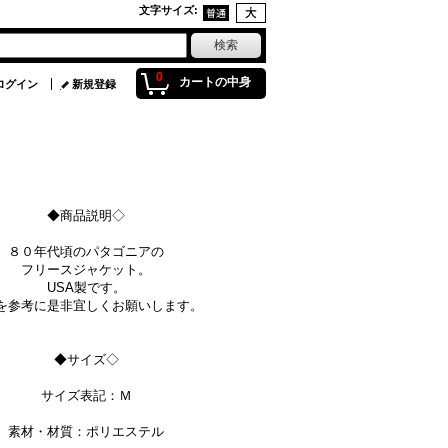
文字サイズ
:
0
カートの中身
ログイン
新規登録
◆商品説明◇
８０年代頃のパタゴニアの
フリースジャケット。
USA製です。
を参考に是非宜しくお願いします。
◆サイズ◇
サイズ表記：Ｍ
素材・材質：ポリエステル