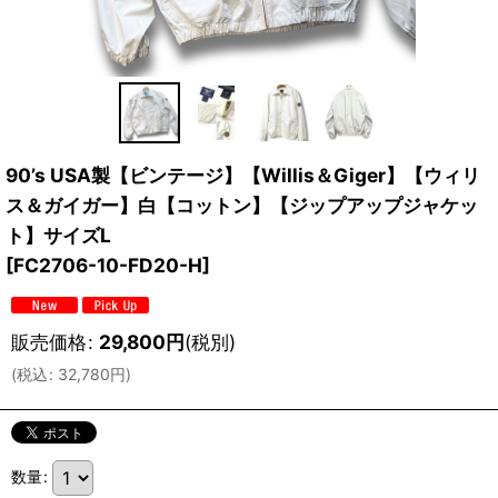
90’s USA製【ビンテージ】【Willis＆Giger】【ウィリ
ス＆ガイガー】白【コットン】【ジップアップジャケッ
ト】サイズL
[
FC2706-10-FD20-H
]
販売価格
:
29,800
円
(税別)
(
税込
:
32,780
円
)
数量
: