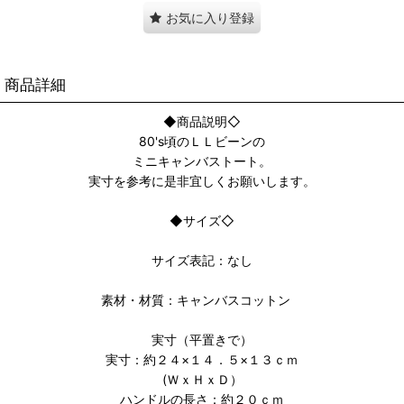
お気に入り登録
商品詳細
◆商品説明◇
80's頃のＬＬビーンの
ミニキャンバストート。
実寸を参考に是非宜しくお願いします。
◆サイズ◇
サイズ表記：なし
素材・材質：キャンバスコットン
実寸（平置きで）
実寸：約２４×１４．５×１３ｃｍ
(ＷｘＨｘＤ）
ハンドルの長さ：約２０ｃｍ