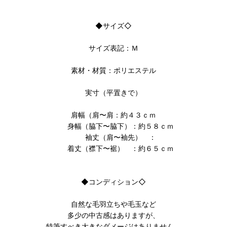
◆サイズ◇
サイズ表記：Ｍ
素材・材質：ポリエステル
実寸（平置きで）
肩幅（肩〜肩：約４３ｃｍ
身幅（脇下〜脇下）：約５８ｃｍ
袖丈（肩〜袖先） ：
着丈（襟下〜裾） ：約６５ｃｍ
◆コンディション◇
自然な毛羽立ちや毛玉など
多少の中古感はありますが、
特筆すべき大きなダメージはありません。