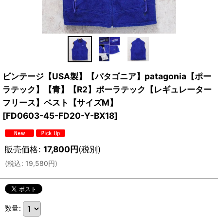
ビンテージ【USA製】【パタゴニア】patagonia【ポー
ラテック】【青】【R2】ポーラテック【レギュレーター
フリース】ベスト【サイズM】
[
FD0603-45-FD20-Y-BX18
]
販売価格
:
17,800
円
(税別)
(
税込
:
19,580
円
)
数量
: