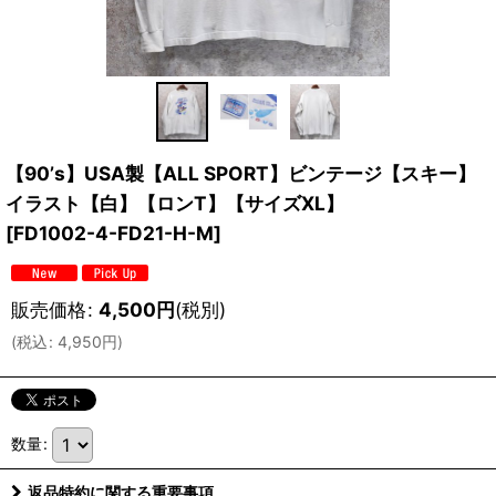
【90’s】USA製【ALL SPORT】ビンテージ【スキー】
イラスト【白】【ロンT】【サイズXL】
[
FD1002-4-FD21-H-M
]
販売価格
:
4,500
円
(税別)
(
税込
:
4,950
円
)
数量
:
返品特約に関する重要事項