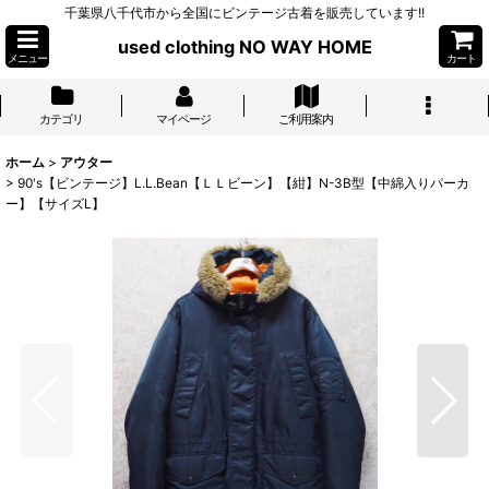
千葉県八千代市から全国にビンテージ古着を販売しています!!
used clothing NO WAY HOME
メニュー
カート
カテゴリ
マイページ
ご利用案内
ホーム
>
アウター
>
90's【ビンテージ】L.L.Bean【ＬＬビーン】【紺】N-3B型【中綿入りパーカ
ー】【サイズL】