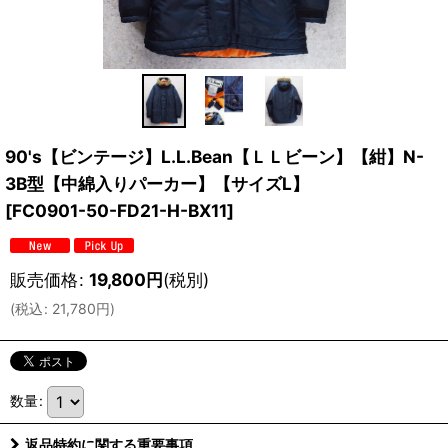
90's【ビンテージ】L.L.Bean【ＬＬビーン】【紺】N-
3B型【中綿入りパーカー】【サイズL】
[
FC0901-50-FD21-H-BX11
]
販売価格
:
19,800
円
(税別)
(
税込
:
21,780
円
)
数量
:
返品特約に関する重要事項