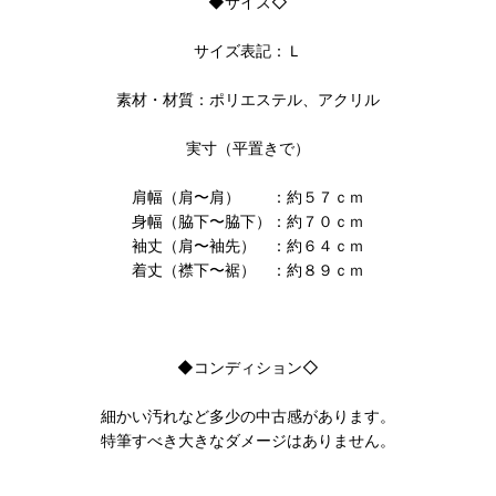
◆サイズ◇
サイズ表記：Ｌ
素材・材質：ポリエステル、アクリル
実寸（平置きで）
肩幅（肩〜肩） ：約５７ｃｍ
身幅（脇下〜脇下）：約７０ｃｍ
袖丈（肩〜袖先） ：約６４ｃｍ
着丈（襟下〜裾） ：約８９ｃｍ
◆コンディション◇
細かい汚れなど多少の中古感があります。
特筆すべき大きなダメージはありません。