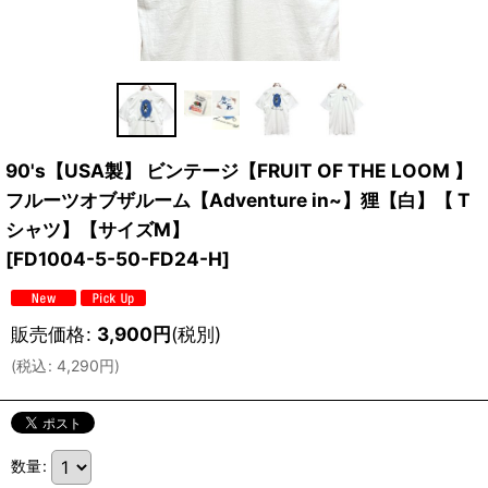
90's【USA製】 ビンテージ【FRUIT OF THE LOOM 】
フルーツオブザルーム【Adventure in~】狸【白】【 T
シャツ】【サイズM】
[
FD1004-5-50-FD24-H
]
販売価格
:
3,900
円
(税別)
(
税込
:
4,290
円
)
数量
: