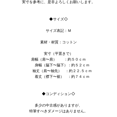
実寸を参考に、是非よろしくお願いします。
◆サイズ◇
サイズ表記：Ｍ
素材・材質：コットン
実寸（平置きで）
肩幅（肩〜肩） ：約５０ｃｍ
身幅（脇下〜脇下）：約５２ｃｍ
袖丈（肩〜袖先） ：約２２.５ｃｍ
着丈（襟下〜裾） ：約７４ｃｍ
◆コンディション◇
多少の中古感がありますが、
特筆すべきダメージはありません。