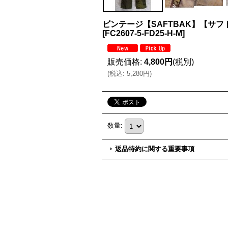
ビンテージ【SAFTBAK】【サフ
[
FC2607-5-FD25-H-M
]
販売価格
:
4,800円
(税別)
(
税込
:
5,280円
)
数量
:
返品特約に関する重要事項