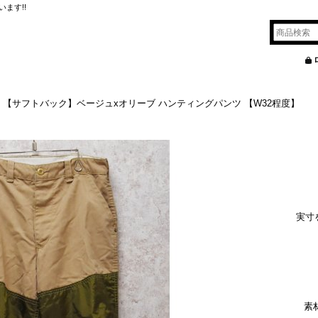
ます!!
K】【サフトバック】ベージュxオリーブ ハンティングパンツ 【W32程度】
実寸
素