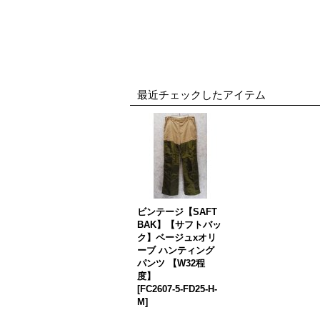
最近チェックしたアイテム
ビンテージ【SAFT
BAK】【サフトバッ
ク】ベージュxオリ
ーブ ハンティング
パンツ 【W32程
度】
[
FC2607-5-FD25-H-
M
]