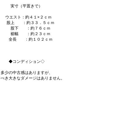
実寸（平置きで）
ウエスト：約４１×２ｃｍ
股上 ：約３３．５ｃｍ
股下 ：約７６ｃｍ
裾幅 ：約２３ｃｍ
全長 ：約１０２ｃｍ
◆コンディション◇
多少の中古感はありますが、
すべき大きなダメージはありません。