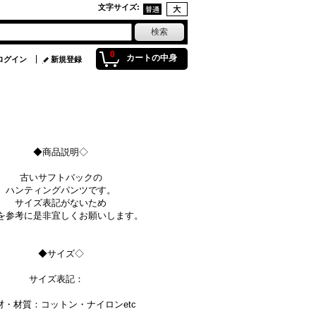
文字サイズ
:
0
カートの中身
ログイン
新規登録
◆商品説明◇
古いサフトバックの
ハンティングパンツです。
サイズ表記がないため
を参考に是非宜しくお願いします。
◆サイズ◇
サイズ表記：
材・材質：コットン・ナイロンetc