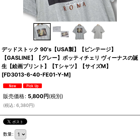
デッドストック 90's【USA製】【ビンテージ】
【GASLINE】【グレー】ボッティチェリ ヴィーナスの誕
生【絵画プリント】【Tシャツ】【サイズM】
[
FD3013-6-40-FE01-Y-M
]
販売価格
:
5,800
円
(税別)
(
税込
:
6,380
円
)
数量
: