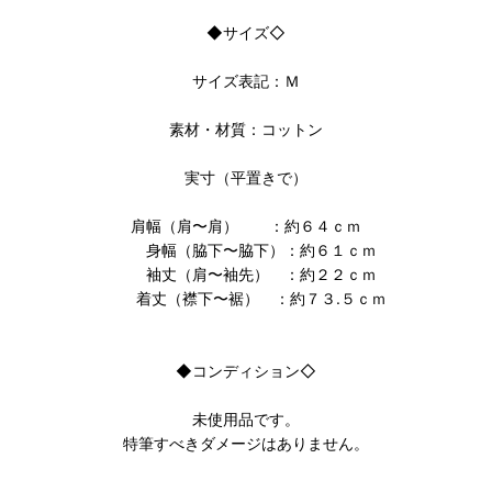
◆サイズ◇
サイズ表記：Ｍ
素材・材質：コットン
実寸（平置きで）
肩幅（肩〜肩） ：約６４ｃｍ
身幅（脇下〜脇下）：約６１ｃｍ
袖丈（肩〜袖先） ：約２２ｃｍ
着丈（襟下〜裾） ：約７３.５ｃｍ
◆コンディション◇
未使用品です。
特筆すべきダメージはありません。