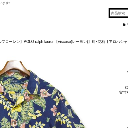
ます!!
フローレン】POLO ralph lauren【viscose(レーヨン)】紺×花柄【ア
実寸