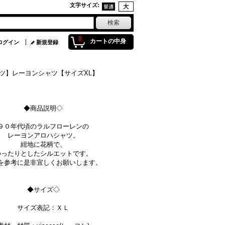
文字サイズ
:
0
カートの中身
ログイン
新規登録
ロハシャツ】レーヨンシャツ【サイズXL】
◆商品説明◇
９０年代頃のラルフローレンの
レーヨンアロハシャツ。
紺地に花柄で、
ゆったりとしたシルエットです。
を参考に是非宜しくお願いします。
◆サイズ◇
サイズ表記：ＸＬ