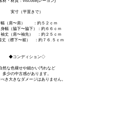
素材・材質：viscose(レーヨン)
実寸（平置きで）
肩幅（肩〜肩） ：約５２ｃｍ
幅（脇下〜脇下）：約６６ｃｍ
丈（肩〜袖先） ：約２５ｃｍ
（襟下〜裾） ：約７６.５ｃｍ
◆コンディション◇
自然な色褪せや細かい汚れなど
多少の中古感があります。
すべき大きなダメージはありません。