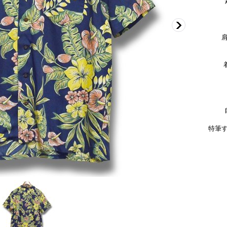
身
袖
着丈
特筆