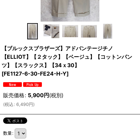
【ブルックスブラザーズ】アドバンテージチノ
【ELLIOT】【２タック】【ベージュ】【コットンパン
ツ】【スラックス】【34ｘ30】
[
FE1127-6-30-FE24-H-Y
]
販売価格
:
5,900
円
(税別)
(
税込
:
6,490
円
)
数量
: