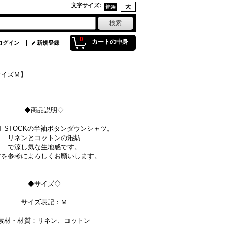
文字サイズ
:
0
カートの中身
ログイン
新規登録
サイズＭ】
◆商品説明◇
RT STOCKの半袖ボタンダウンシャツ。
リネンとコットンの混紡
で涼し気な生地感です。
寸を参考によろしくお願いします。
◆サイズ◇
サイズ表記：Ｍ
素材・材質：リネン、コットン