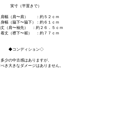
実寸（平置きで）
幅（肩〜肩） ：約５２ｃｍ
幅（脇下〜脇下）：約６１ｃｍ
（肩〜袖先） ：約２６．５ｃｍ
丈（襟下〜裾） ：約７７ｃｍ
◆コンディション◇
多少の中古感はありますが、
すべき大きなダメージはありません。