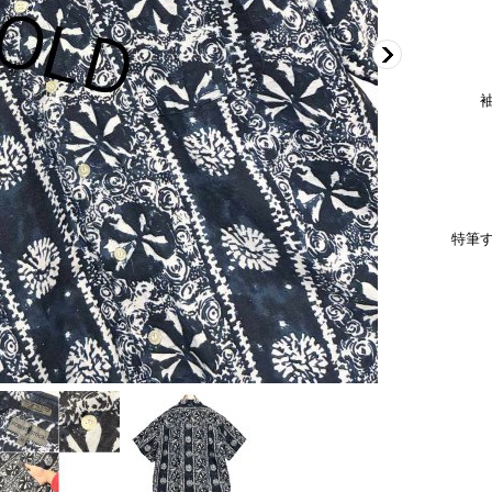
肩
身
袖丈
着
特筆