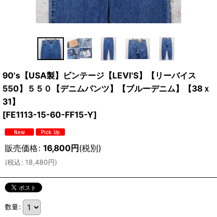
90's【USA製】ビンテージ【LEVI'S】【リーバイス
550】５５０【デニムパンツ】【ブルーデニム】【38ｘ
31】
[
FE1113-15-60-FF15-Y
]
販売価格
:
16,800
円
(税別)
(
税込
:
18,480
円
)
数量
: