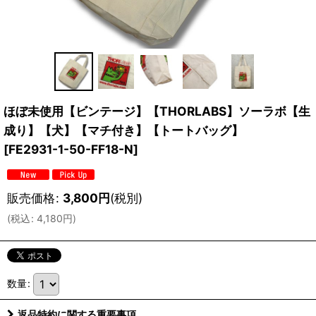
ほぼ未使用【ビンテージ】【THORLABS】ソーラボ【生
成り】【犬】【マチ付き】【トートバッグ】
[
FE2931-1-50-FF18-N
]
販売価格
:
3,800
円
(税別)
(
税込
:
4,180
円
)
数量
:
返品特約に関する重要事項