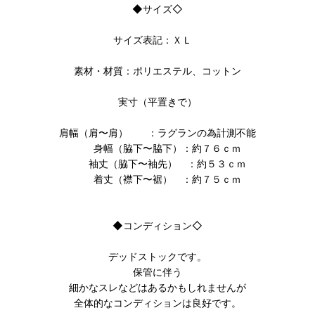
◆サイズ◇
サイズ表記：ＸＬ
素材・材質：ポリエステル、コットン
実寸（平置きで）
肩幅（肩〜肩） ：ラグランの為計測不能
身幅（脇下〜脇下）：約７６ｃｍ
袖丈（脇下〜袖先） ：約５３ｃｍ
着丈（襟下〜裾） ：約７５ｃｍ
◆コンディション◇
デッドストックです。
保管に伴う
細かなスレなどはあるかもしれませんが
全体的なコンディションは良好です。