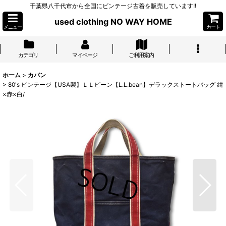
千葉県八千代市から全国にビンテージ古着を販売しています!!
used clothing NO WAY HOME
メニュー
カート
カテゴリ
マイページ
ご利用案内
ホーム
>
カバン
>
80's ビンテージ【USA製】ＬＬビーン【L.L.bean】デラックストートバッグ 紺
×赤×白/