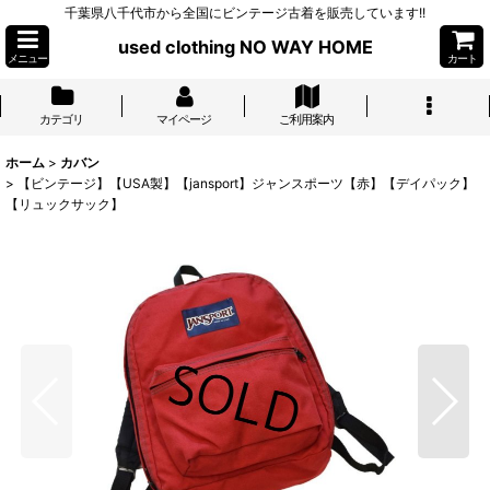
千葉県八千代市から全国にビンテージ古着を販売しています!!
used clothing NO WAY HOME
メニュー
カート
カテゴリ
マイページ
ご利用案内
ホーム
>
カバン
>
【ビンテージ】【USA製】【jansport】ジャンスポーツ【赤】【デイパック】
【リュックサック】