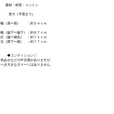
素材・材質：コットン
実寸（平置きで）
肩幅（肩〜肩） ：約５４ｃｍ
身幅（脇下〜脇下）：約６７ｃｍ
袖丈（脇〜袖先） ：約７１ｃｍ
着丈（襟下〜裾） ：約７７ｃｍ
◆コンディション◇
な色あせなどの中古感がありますが、
すべき大きなダメージはありません。