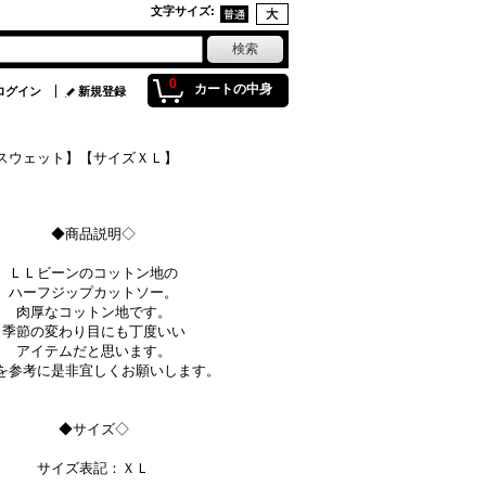
文字サイズ
:
0
カートの中身
ログイン
新規登録
【スウェット】【サイズＸＬ】
◆商品説明◇
ＬＬビーンのコットン地の
ハーフジップカットソー。
肉厚なコットン地です。
季節の変わり目にも丁度いい
アイテムだと思います。
を参考に是非宜しくお願いします。
◆サイズ◇
サイズ表記：ＸＬ