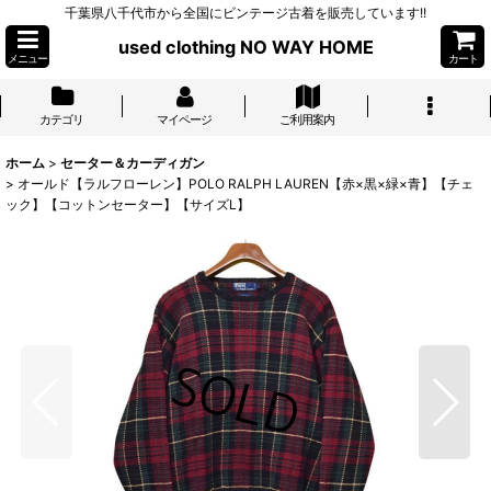
千葉県八千代市から全国にビンテージ古着を販売しています!!
used clothing NO WAY HOME
メニュー
カート
カテゴリ
マイページ
ご利用案内
ホーム
>
セーター＆カーディガン
>
オールド【ラルフローレン】POLO RALPH LAUREN【赤×黒×緑×青】【チェ
ック】【コットンセーター】【サイズL】