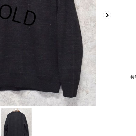
肩
身
袖
着
特