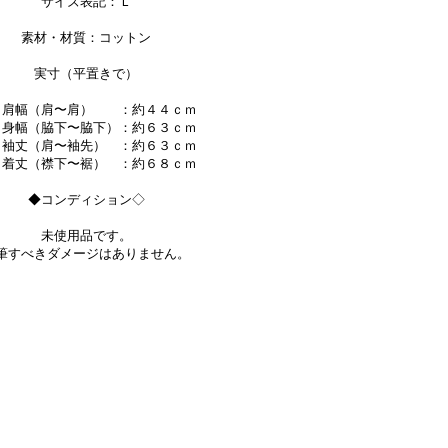
サイズ表記：Ｌ
素材・材質：コットン
実寸（平置きで）
幅（肩〜肩） ：約４４ｃｍ
幅（脇下〜脇下）：約６３ｃｍ
丈（肩〜袖先） ：約６３ｃｍ
丈（襟下〜裾） ：約６８ｃｍ
◆コンディション◇
未使用品です。
筆すべきダメージはありません。