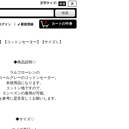
文字サイズ
:
0
カートの中身
ログイン
新規登録
前Ｖ】【コットンセーター】【サイズＬ】
◆商品説明◇
ラルフローレンの
コールグレーのコットンセーター。
未使用品になります。
コットン地ですので、
３シーズンの着用が可能。
を参考に是非宜しくお願いします。
◆サイズ◇